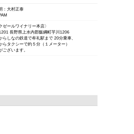
明：大村正泰
PAM
クゼールワイナリー本店〉
-1201 長野県上水内郡飯綱町芋川1206
からしなの鉄道で牟礼駅まで 20分乗車、
からタクシーで約５分（１メーター）
がございます。