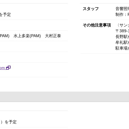
スタッフ
音響照
を予定
制作：
その他注意事項
〈サン
〒389
PAM)
水上多楽(PAM)
大村正泰
長野駅
牟礼駅
駐車場
.com
）
し）を予定